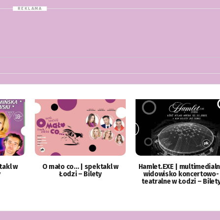
takl w
O mało co… | spektakl w
Hamlet.EXE | multimedial
y
Łodzi – Bilety
widowisko koncertowo-
teatralne w Łodzi – Bilet