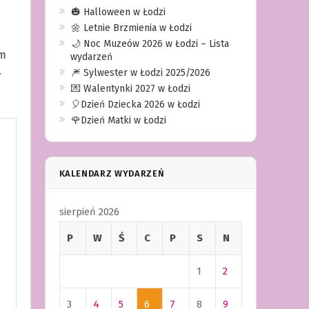
🎃 Halloween w Łodzi
🌼 Letnie Brzmienia w Łodzi
🌙 Noc Muzeów 2026 w Łodzi – Lista
am
wydarzeń
.
🎆 Sylwester w Łodzi 2025/2026
💌 Walentynki 2027 w Łodzi
🎈Dzień Dziecka 2026 w Łodzi
🌹Dzień Matki w Łodzi
KALENDARZ WYDARZEŃ
sierpień 2026
P
W
Ś
C
P
S
N
1
2
3
4
5
6
7
8
9