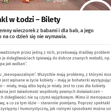
kl w Łodzi – Bilety
yjemny wieczorek z babami i dla bab, a jego
 na co dzień się nie wymawia.
prowadzonym przez jedną z nich, przekuwają drażliwy problem
 je dolegliwościach śpiewają do dobrze znanych melodii, np.
pa jak wulkan”.
ku „menopauzalnym”. Wszystkie mają problemy, z którymi mu
 jest wpisane w życie kobiety – mają je bohaterki występują
 – miały, mają albo będą je miały. Jest to czas dla kobiety
 Ważna jest świadomość wspólnoty pewnych doświadczeń –
ich dolegliwości nie są czymś wyjątkowym. Mimo iż menopauz
iwy, a co za tym idzie – starannie pomijany. Poprzez spektakl
przystępny i humorystyczny, jak rożnymi sposobami można so