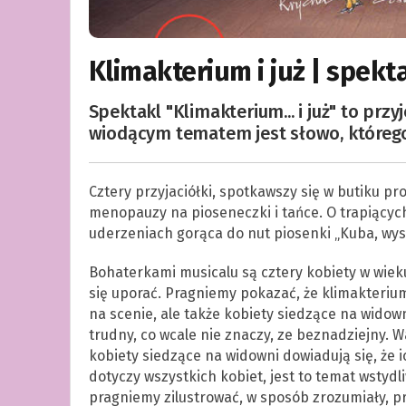
Klimakterium i już | spekta
Spektakl "Klimakterium... i już" to prz
wiodącym tematem jest słowo, którego
Cztery przyjaciółki, spotkawszy się w butiku 
menopauzy na pioseneczki i tańce. O trapiących
uderzeniach gorąca do nut piosenki „Kuba, wys
Bohaterkami musicalu są cztery kobiety w wie
się uporać. Pragniemy pokazać, że klimakterium
na scenie, ale także kobiety siedzące na widowni
trudny, co wcale nie znaczy, ze beznadziejny.
kobiety siedzące na widowni dowiadują się, że 
dotyczy wszystkich kobiet, jest to temat wstydl
pragniemy zilustrować, w sposób zrozumiały, 