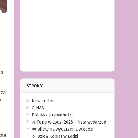
 o
STRONY
szą
ce
Newsletter
O NAS
Polityka prywatności
a
⛄️ Ferie w Łodzi 2026 – lista wydarzeń
🎟️ Bilety na wydarzenia w Łodzi
bie
🌷 Dzień Kobiet w Łodzi