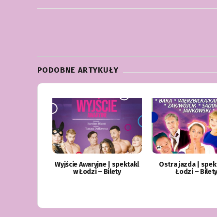
PODOBNE ARTYKUŁY
Wyjście Awaryjne | spektakl
Ostra jazda | spek
w Łodzi – Bilety
Łodzi – Bilet