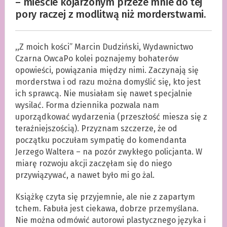
– mieście kojarzonym przeze mnie do tej
pory raczej z modlitwą niż morderstwami.
,,Z moich kości” Marcin Dudziński, Wydawnictwo
Czarna OwcaPo kolei poznajemy bohaterów
opowieści, powiązania między nimi. Zaczynają się
morderstwa i od razu można domyślić się, kto jest
ich sprawcą. Nie musiałam się nawet specjalnie
wysilać. Forma dziennika pozwala nam
uporządkować wydarzenia (przeszłość miesza się z
teraźniejszością). Przyznam szczerze, że od
początku poczułam sympatię do komendanta
Jerzego Waltera – na pozór zwykłego policjanta. W
miarę rozwoju akcji zaczęłam się do niego
przywiązywać, a nawet było mi go żal.
Książkę czyta się przyjemnie, ale nie z zapartym
tchem. Fabuła jest ciekawa, dobrze przemyślana.
Nie można odmówić autorowi plastycznego języka i