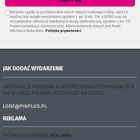
Zapisz się
Wyrażam zgodę na przetwarzanie moich danych osobowych (imię, adres e-
mail) w celu wysyłki newslettera zgodnie z art. 6 ust. 1 lit. a RODO oraz na
otrzymywanie informacji handlowych drogą elektroniczną zgodnie z art. 172
Prawa komunikacji elektronicznej. Administratorem danych jest Punkt
Informacji Kulturalnej.
Polityka prywatności
.
JAK DODAĆ WYDARZENIE
INFORMACJE PRASOWE O WYDARZENIACH ODBYWAJĄCYCH
SIĘ W ŁODZI PROSIMY PRZESYŁAĆ NA ADRES:
LODZ@PIKPLUS.PL
REKLAMA
PYTANIA W SPRAWIE
REKLAMY: