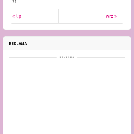
31
« lip
wrz »
REKLAMA