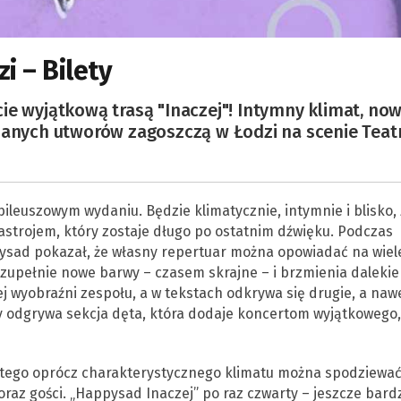
i – Bilety
ie wyjątkową trasą "Inaczej"! Intymny klimat, no
nanych utworów zagoszczą w Łodzi na scenie Teat
ileuszowym wydaniu. Będzie klimatycznie, intymnie i blisko, 
strojem, który zostaje długo po ostatnim dźwięku. Podczas
ysad pokazał, że własny repertuar można opowiadać na wiel
zupełnie nowe barwy – czasem skrajne – i brzmienia dalekie
j wyobraźni zespołu, a w tekstach odkrywa się drugie, a naw
y odgrywa sekcja dęta, która dodaje koncertom wyjątkowego,
latego oprócz charakterystycznego klimatu można spodziewa
az gości. „Happysad Inaczej” po raz czwarty – jeszcze bardz