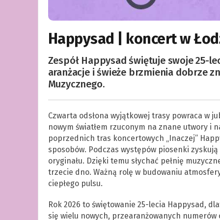
Happysad | koncert w Łodz
Zespół Happysad świętuje swoje 25-lec
aranżacje i świeże brzmienia dobrze z
Muzycznego.
Czwarta odsłona wyjątkowej trasy powraca w jub
nowym światłem rzuconym na znane utwory i na
poprzednich tras koncertowych „Inaczej” Happ
sposobów. Podczas występów piosenki zyskują 
oryginału. Dzięki temu słychać pełnię muzyczne
trzecie dno. Ważną rolę w budowaniu atmosfer
ciepłego pulsu.
Rok 2026 to świętowanie 25-lecia Happysad, d
się wielu nowych, przearanżowanych numerów or