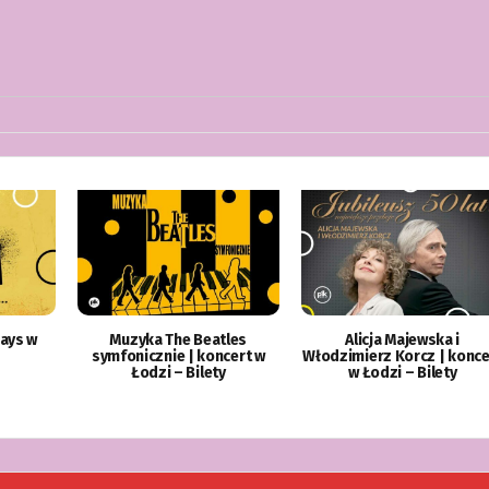
ays w
Muzyka The Beatles
Alicja Majewska i
symfonicznie | koncert w
Włodzimierz Korcz | konce
Łodzi – Bilety
w Łodzi – Bilety