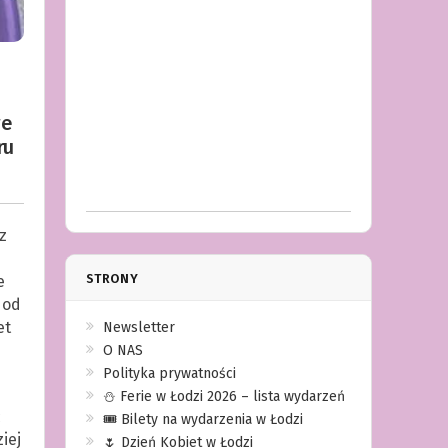
we
ru
z
STRONY
e
 od
et
Newsletter
O NAS
Polityka prywatności
⛄️ Ferie w Łodzi 2026 – lista wydarzeń
ć
🎟️ Bilety na wydarzenia w Łodzi
iej
🌷 Dzień Kobiet w Łodzi