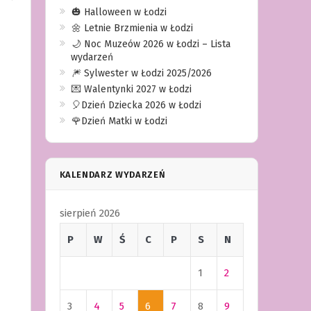
🎃 Halloween w Łodzi
🌼 Letnie Brzmienia w Łodzi
🌙 Noc Muzeów 2026 w Łodzi – Lista
wydarzeń
🎆 Sylwester w Łodzi 2025/2026
💌 Walentynki 2027 w Łodzi
🎈Dzień Dziecka 2026 w Łodzi
🌹Dzień Matki w Łodzi
KALENDARZ WYDARZEŃ
sierpień 2026
P
W
Ś
C
P
S
N
1
2
3
4
5
6
7
8
9